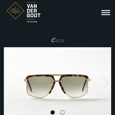
C
azal