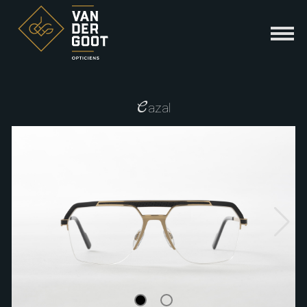
C
azal